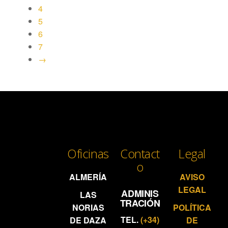
4
5
6
7
→
Oficinas
Contact
Legal
o
ALMERÍA
AVISO
LEGAL
ADMINIS
LAS
TRACIÓN
NORIAS
POLÍTICA
TEL.
(+34)
DE DAZA
DE