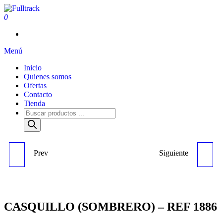
0
Fulltrack
Menú
Inicio
Quienes somos
Ofertas
Contacto
Tienda
Prev
Siguiente
EJE - HY.P2.0S /
CASQUILLO BRONZE
YL.MP20X - REF 4146
(SOMBRERO) - REF 5427
CASQUILLO (SOMBRERO) – REF 1886