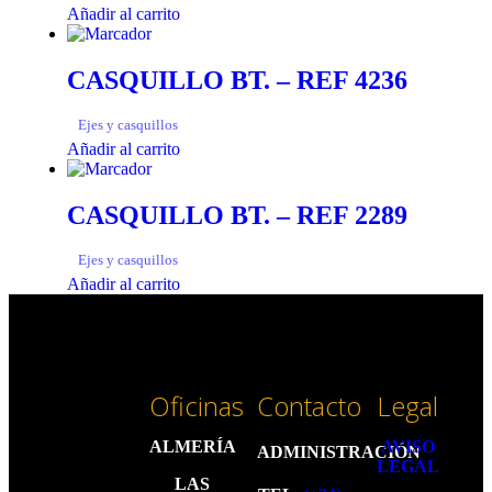
Añadir al carrito
CASQUILLO BT. – REF 4236
Ejes y casquillos
Añadir al carrito
CASQUILLO BT. – REF 2289
Ejes y casquillos
Añadir al carrito
Oficinas
Contacto
Legal
ALMERÍA
AVISO
ADMINISTRACIÓN
LEGAL
LAS