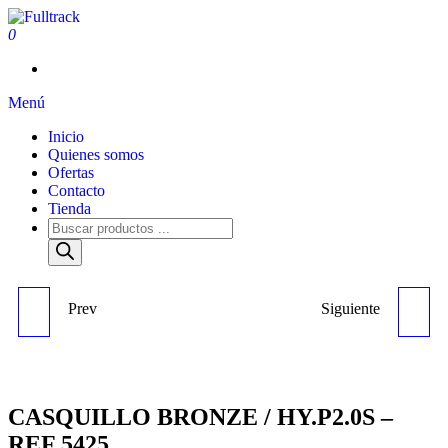
0
Fulltrack
Menú
Inicio
Quienes somos
Ofertas
Contacto
Tienda
Prev
Siguiente
CASQUILLO / HY.P2.0S -
CASQUILLO / HY.P2.0S -
REF 1887
REF 1500
CASQUILLO BRONZE / HY.P2.0S –
REF 5425