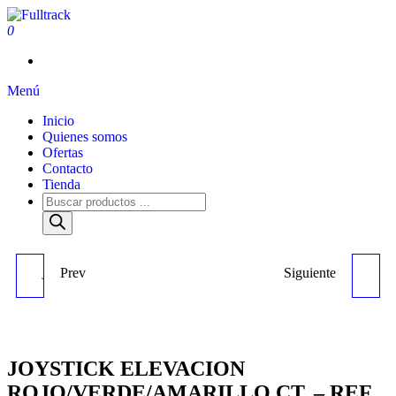
0
Fulltrack
Menú
Inicio
Quienes somos
Ofertas
Contacto
Tienda
Prev
Siguiente
JOYSTICK INCLINACION
JOYSTICK ELECTRICO
CT.DP15N - REF 6213
ROJO/NEGRO/GRIS
(HY.YL.) - REF 0253
JOYSTICK ELEVACION
ROJO/VERDE/AMARILLO CT. – REF