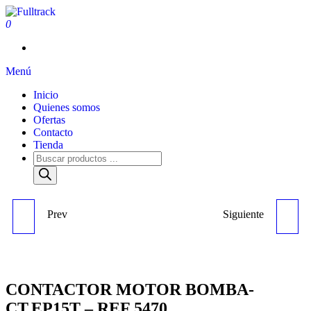
0
Fulltrack
Menú
Inicio
Quienes somos
Ofertas
Contacto
Tienda
Prev
Siguiente
CONTACTOR SW200-859
CONTACTOR SW80-398
(48V) - REF 2629
(36V/48V.CO) - REF 4324
CONTACTOR MOTOR BOMBA-
CT.EP15T – REF 5470