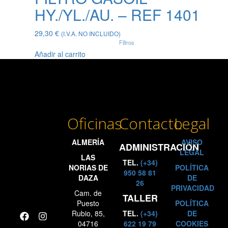
HY./YL./AU. – REF 1401
29,30
€
(I.V.A. NO INCLUIDO)
Filtros
Añadir al carrito
Oficinas
Contacto
Legal
ALMERÍA
AVISO
ADMINISTRACIÓN
LEGAL
LAS
TEL.
(+34)
NORIAS DE
POLÍTICA
950 58 81
DAZA
DE
26
PRIVACIDAD
Cam. de
TALLER
Puesto
POLÍTICA
Rubio, 85,
TEL.
(+34)
DE
04716
622 19 79
COOKIES