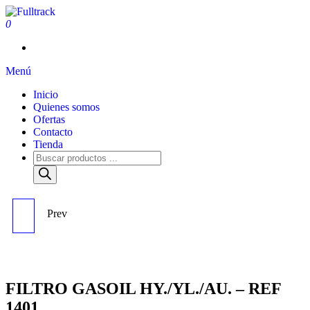
0
Fulltrack
Menú
Inicio
Quienes somos
Ofertas
Contacto
Tienda
Prev
FILTRO GASOIL - REF
5280
FILTRO GASOIL HY./YL./AU. – REF
1401