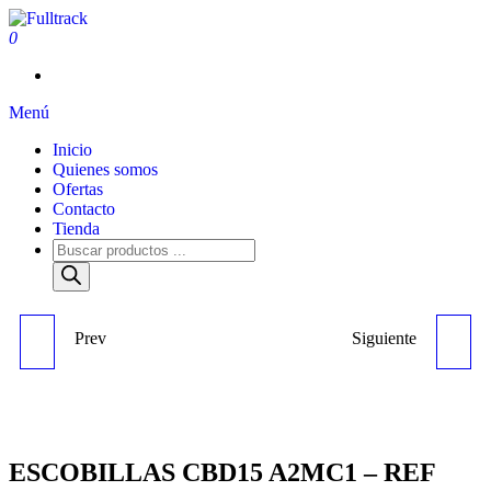
0
Fulltrack
Menú
Inicio
Quienes somos
Ofertas
Contacto
Tienda
Prev
Siguiente
RELE 12V NS - REF 0117
RELE ARRANQUE 12V 5
PATAS NS - REF 3774
ESCOBILLAS CBD15 A2MC1 – REF