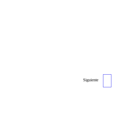
Siguiente
MUELLE / RESORTE
UNIDAD MOTRIZ - REF
6133