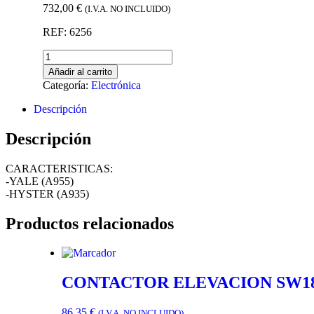
732,00
€
(I.V.A. NO INCLUIDO)
REF: 6256
Añadir al carrito
Categoría:
Electrónica
Descripción
Descripción
CARACTERISTICAS:
-YALE (A955)
-HYSTER (A935)
Productos relacionados
CONTACTOR ELEVACION SW180-
86,35
€
(I.V.A. NO INCLUIDO)