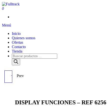
0
Fulltrack
Menú
Inicio
Quienes somos
Ofertas
Contacto
Tienda
Prev
TERJETA ELECTRONICA
"VSM" (YALE-HYSTER) -
REF 6643
DISPLAY FUNCIONES – REF 6256