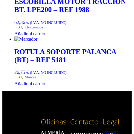
ESCOBILLA MOTOR TRACCION
BT. LPE200 – REF 1988
62,36
€
(I.V.A. NO INCLUIDO)
BT
,
Electrónica
Añadir al carrito
ROTULA SOPORTE PALANCA
(BT) – REF 5181
26,75
€
(I.V.A. NO INCLUIDO)
BT
,
Marcas
Añadir al carrito
Oficinas
Contacto
Legal
ALMERÍA
AVISO