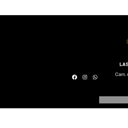
LAS
Cam. 
© 2024 FullTrack Servicios. Todos lo