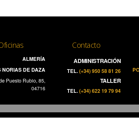
Oficinas
Contacto
ALMERÍA
ADMINISTRACIÓN
 NORIAS DE DAZA
PO
TEL.
(+34) 950 58 81 26
TALLER
de Puesto Rubio, 85,
04716
TEL.
(+34) 622 19 79 94
s derechos reservados.