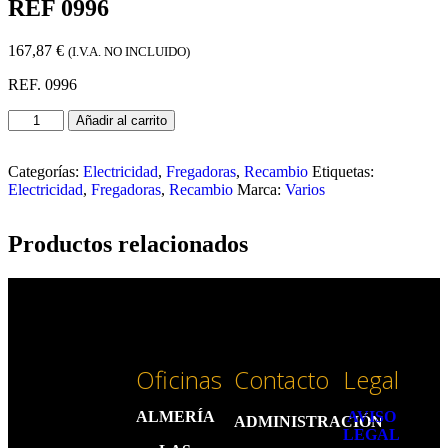
REF 0996
167,87
€
(I.V.A. NO INCLUIDO)
REF. 0996
Añadir al carrito
Categorías:
Electricidad
,
Fregadoras
,
Recambio
Etiquetas:
Electricidad
,
Fregadoras
,
Recambio
Marca:
Varios
Productos relacionados
Oficinas
Contacto
Legal
ALMERÍA
AVISO
ADMINISTRACIÓN
LEGAL