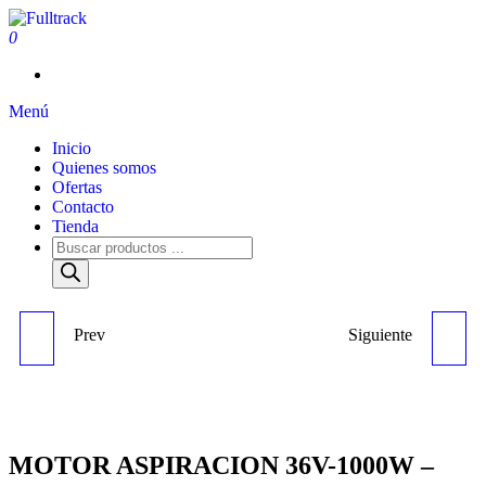
0
Fulltrack
Menú
Inicio
Quienes somos
Ofertas
Contacto
Tienda
Prev
Siguiente
CONECTOR 80AH
MOTOR ASPIRACION
HEMBRA (25MM) - REF
24V-1000W - REF 0991
1160
MOTOR ASPIRACION 36V-1000W –