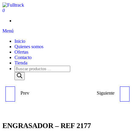
0
Fulltrack
Menú
Inicio
Quienes somos
Ofertas
Contacto
Tienda
Prev
Siguiente
ENGRASADOR LARGO /
PASADOR ELASTICO -
HY. C439 - REF 1888
REF 2048
ENGRASADOR – REF 2177