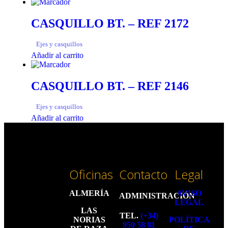
CASQUILLO BT. – REF 2172
Ejes y casquillos
Añadir al carrito
CASQUILLO BT. – REF 2146
Ejes y casquillos
Añadir al carrito
Oficinas
Contacto
Legal
ALMERÍA
AVISO
ADMINISTRACIÓN
LEGAL
LAS
TEL.
(+34)
NORIAS
POLÍTICA
950 58 81