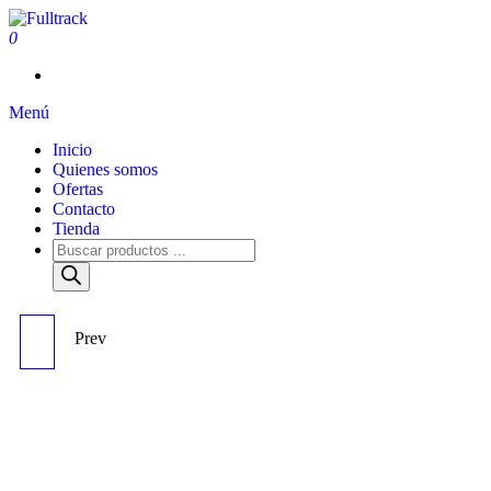
0
Fulltrack
Menú
Inicio
Quienes somos
Ofertas
Contacto
Tienda
Prev
ENCHUFE RAPIDO
MACHO 6/10MM - REF
4328