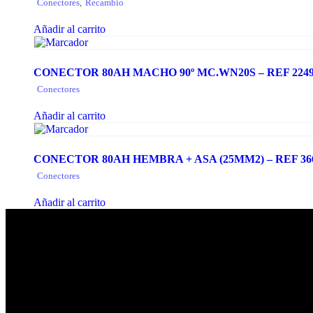
Conectores
,
Recambio
Añadir al carrito
CONECTOR 80AH MACHO 90º MC.WN20S – REF 224
Conectores
Añadir al carrito
CONECTOR 80AH HEMBRA + ASA (25MM2) – REF 36
Conectores
Añadir al carrito