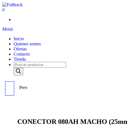
0
Fulltrack
Menú
Inicio
Quienes somos
Ofertas
Contacto
Tienda
Prev
CONECTOR 160AH
HEMBRA (50MM) - REF
1163
CONECTOR 080AH MACHO (25mm)