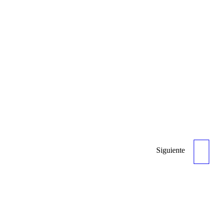
Siguiente
CONECTOR 80AH
HEMBRA (25MM) - REF
1160