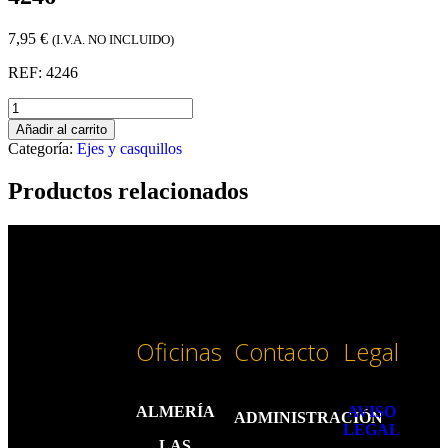
7,95
€
(I.V.A. NO INCLUIDO)
REF: 4246
Añadir al carrito
Categoría:
Ejes y casquillos
Productos relacionados
Oficinas
Contacto
Legal
ALMERÍA
AVISO
ADMINISTRACIÓN
LEGAL
LAS