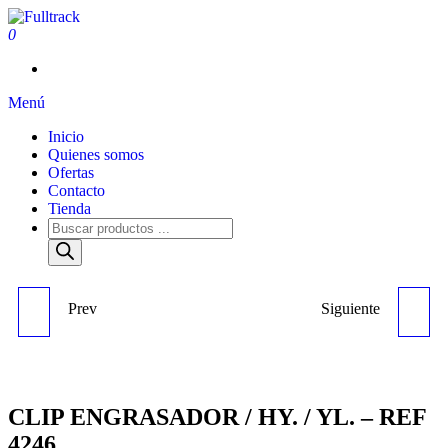
0
Fulltrack
Menú
Inicio
Quienes somos
Ofertas
Contacto
Tienda
Prev
Siguiente
CASQUILLO LEVA (HY. /
ENGRASADOR LARGO /
YL.) - REF 1497
HY. C439 - REF 1888
CLIP ENGRASADOR / HY. / YL. – REF
4246