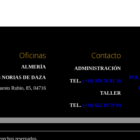
Oficinas
Contacto
ALMERÍA
ADMINISTRACIÓN
 NORIAS DE DAZA
POL
TEL.
(+34) 950 58 81 26
uesto Rubio, 85, 04716
TALLER
TEL.
(+34) 622 19 79 94
erechos reservados.