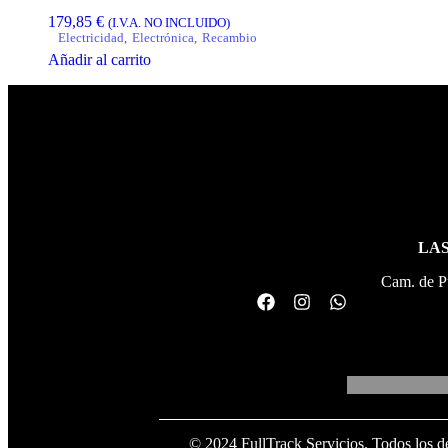
179,85
€
(I.V.A. NO INCLUIDO)
Electricidad
,
Electrónica
,
Recambio
Añadir al carrito
LAS
Cam. de P
© 2024 FullTrack Servicios. Todos los d