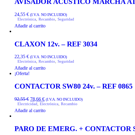
AVISADOR ACUSTICO MARCHA ATR
24,55
€
(I.V.A. NO INCLUIDO)
Electrónica
,
Recambio
,
Seguridad
Añadir al carrito
CLAXON 12v. – REF 3034
22,35
€
(I.V.A. NO INCLUIDO)
Electrónica
,
Recambio
,
Seguridad
Añadir al carrito
¡Oferta!
CONTACTOR SW80 24v. – REF 0865
92,55
€
78,66
€
(I.V.A. NO INCLUIDO)
Electricidad
,
Electrónica
,
Recambio
Añadir al carrito
PARO DE EMERG. + CONTACTOR SD