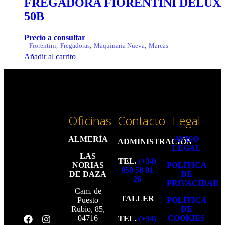
FREGADORA FIORENTINI DELUX
50B
Precio a consultar
Fiorentini
,
Fregadoras
,
Maquinaria Nueva
,
Marcas
Añadir al carrito
Oficinas
Contacto
Legal
ALMERÍA
AVISO
ADMINISTRACIÓN
LEGAL
LAS
TEL.
(+34)
NORIAS
POLÍTICA
950 58 81
DE DAZA
DE
26
PRIVACIDAD
Cam. de
TALLER
Puesto
POLÍTICA
Rubio, 85,
DE
04716
COOKIES
TEL.
(+34)